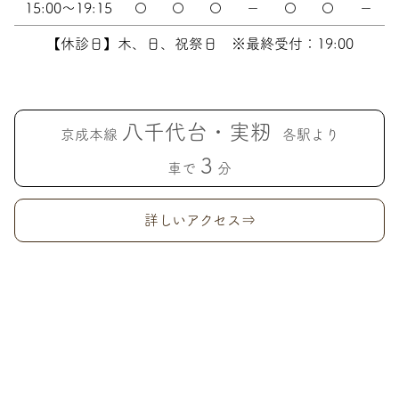
15:00～19:15
〇
〇
〇
－
〇
〇
－
【休診日】木、日、祝祭日 ※最終受付：19:00
八千代台・実籾
京成本線
各駅より
3
車で
分
詳しいアクセス⇒