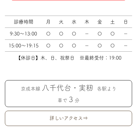
診療時間
月
火
水
木
金
土
日
9:30～13:00
〇
〇
〇
－
〇
〇
－
15:00～19:15
〇
〇
〇
－
〇
〇
－
【休診日】木、日、祝祭日 ※最終受付：19:00
八千代台・実籾
京成本線
各駅より
3
車で
分
詳しいアクセス⇒