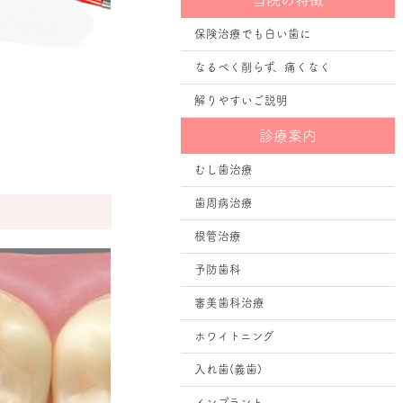
当院の特徴
保険治療でも白い歯に
なるべく削らず、痛くなく
解りやすいご説明
診療案内
むし歯治療
歯周病治療
根管治療
予防歯科
審美歯科治療
ホワイトニング
入れ歯(義歯)
インプラント