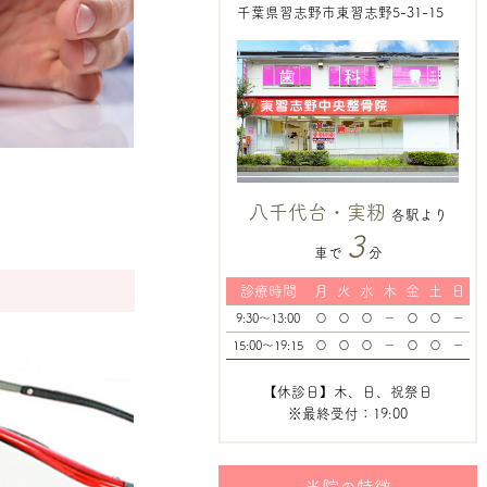
千葉県習志野市東習志野5-31-15
八千代台・実籾
各駅より
3
車で
分
診療時間
月
火
水
木
金
土
日
9:30～13:00
〇
〇
〇
－
〇
〇
－
15:00～19:15
〇
〇
〇
－
〇
〇
－
【休診日】木、日、祝祭日
※最終受付：19:00