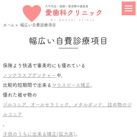
ホーム
>
幅広い自費診療項目
幅広い自費診療項目
保険より快適で審美的にも優れている
ノンクラスプデンチャー
や、
比較的短期間で出来る
マウスピース矯正
、
優れた被せ物の
ジルコニア、オールセラミック、メタルボンド、詰め物のジ
ルコニア
、
子供のうちに出来る矯正(拡大床)
、