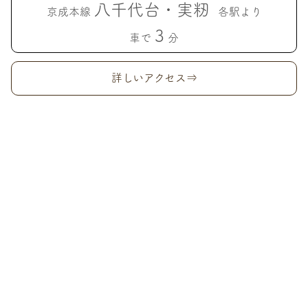
八千代台・実籾
京成本線
各駅より
3
車で
分
詳しいアクセス⇒