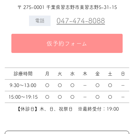
〒 275-0001 千葉県習志野市東習志野5-31-15
047-474-8088
電話
仮予約フォーム
診療時間
月
火
水
木
金
土
日
9:30～13:00
〇
〇
〇
－
〇
〇
－
15:00～19:15
〇
〇
〇
－
〇
〇
－
【休診日】木、日、祝祭日 ※最終受付：19:00