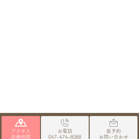
© 愛歯科クリニック｜習志野（八千代台・実籾）の歯医者なら、患者
さま目線のホスピタリティ溢れる治療と分かりやすい説明が評判の、愛
アクセス
お電話
仮予約
歯科クリニック
診療時間
047-474-8088
お問い合わせ