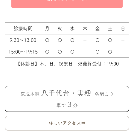
診療時間
月
火
水
木
金
土
日
9:30～13:00
〇
〇
〇
－
〇
〇
－
15:00～19:15
〇
〇
〇
－
〇
〇
－
【休診日】木、日、祝祭日 ※最終受付：19:00
八千代台・実籾
京成本線
各駅より
3
車で
分
詳しいアクセス⇒